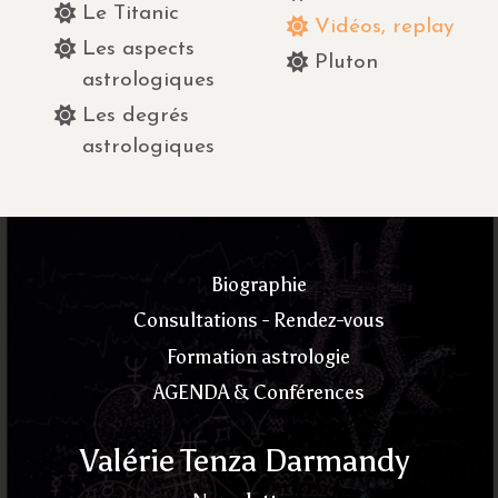
Le Titanic
Vidéos, replay
Les aspects
Pluton
astrologiques
Les degrés
astrologiques
Biographie
Consultations - Rendez-vous
Formation astrologie
AGENDA & Conférences
Valérie Tenza Darmandy